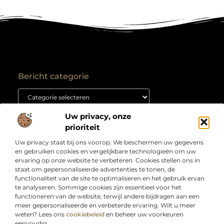
Bericht categorie
Uw privacy, onze
Onze informatie
prioriteit
Backlink kopen: hoe je het goed aanpakt voor duurzame SEO-resultaten
Kan je geld verdienen met een website? Ontdek hoe jij van je site een inkomstenbron maakt
Uw privacy staat bij ons voorop. We beschermen uw gegevens
Over
“Jouw bron voor slimme inzichten en creatieve
en gebruiken cookies en vergelijkbare technologieën om uw
Bedrijf
inspiratie”
ervaring op onze website te verbeteren. Cookies stellen ons in
staat om gepersonaliseerde advertenties te tonen, de
Laat je verrassen door artikelen boordevol kennis,
functionaliteit van de site te optimaliseren en het gebruik ervan
praktische tips en ideeën die je blik verruimen. Welkom
te analyseren. Sommige cookies zijn essentieel voor het
bij Webdesigndirect.nl – waar inhoud en innovatie
functioneren van de website, terwijl andere bijdragen aan een
samenkomen om jou vooruit te helpen.
meer gepersonaliseerde en verbeterde ervaring. Wilt u meer
weten? Lees ons
cookiebeleid
en beheer uw voorkeuren
eenvoudig.