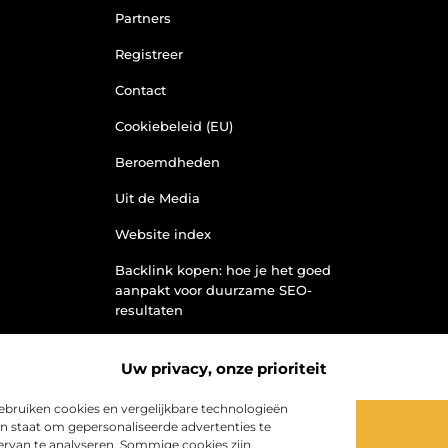
Partners
Registreer
Contact
Cookiebeleid (EU)
Beroemdheden
Uit de Media
Website index
Backlink kopen: hoe je het goed
aanpakt voor duurzame SEO-
resultaten
Kan je geld verdienen met een
website? Ontdek hoe jij van je site
Uw privacy, onze prioriteit
een inkomstenbron maakt
bruiken cookies en vergelijkbare technologieën
in staat om gepersonaliseerde advertenties te
k ervan te analyseren. Sommige cookies zijn