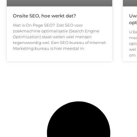
Onsite SEO, hoe werkt dat?
Uw 
opt
Wat is On Page SEO? Dat SEO voor
zoekmachine optimalisatie (Search Engine
U b
Optimization) staat weten veel mensen
maa
tegenwoordig wel. Een SEO bureau of Internet
opl
Marketing bureau is hier meestal in
wel
om 