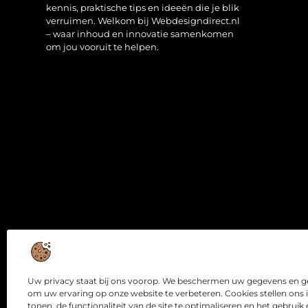
kennis, praktische tips en ideeën die je blik
verruimen. Welkom bij Webdesigndirect.nl
– waar inhoud en innovatie samenkomen
om jou vooruit te helpen.
Uw privacy staat bij ons voorop. We beschermen uw gegevens en ge
om uw ervaring op onze website te verbeteren. Cookies stellen ons 
tonen, de functionaliteit van de site te optimaliseren en het gebrui