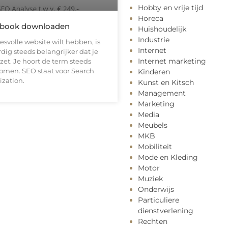
Hobby en vrije tijd
Horeca
 ebook downloaden
Huishoudelijk
Industrie
cesvolle website wilt hebben, is
Internet
ig steeds belangrijker dat je
Internet marketing
zet. Je hoort de term steeds
komen. SEO staat voor Search
Kinderen
zation.
Kunst en Kitsch
Management
Marketing
Media
Meubels
MKB
Mobiliteit
Mode en Kleding
Motor
Muziek
Onderwijs
Particuliere
dienstverlening
Rechten