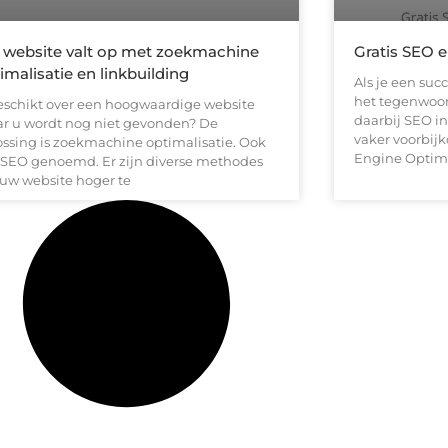
website valt op met zoekmachine
Gratis SEO
imalisatie en linkbuilding
Als je een suc
het tegenwoord
eschikt over een hoogwaardige website
daarbij SEO in
r u wordt nog niet gevonden? De
vaker voorbij
ossing is zoekmachine optimalisatie. Ook
Engine Optimi
 SEO genoemd. Er zijn diverse methodes
uw website hoger te