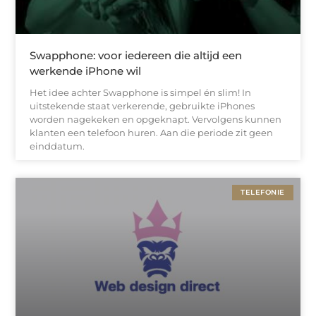
Swapphone: voor iedereen die altijd een
werkende iPhone wil
Het idee achter Swapphone is simpel én slim! In
uitstekende staat verkerende, gebruikte iPhones
worden nagekeken en opgeknapt. Vervolgens kunnen
klanten een telefoon huren. Aan die periode zit geen
einddatum.
TELEFONIE