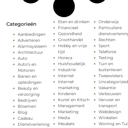
Eten en drinken
Onderwijs
Categorieën
Financieel
Particuliere
Gezondheid
dienstverlenin
Aanbiedingen
Groothandel
Rechten
Adverteren
Hobby en vrije
Sport
Alarmsysteem
tijd
Telefonie
Architectuur
Horeca
Testing
Auto
Huishoudelijk
Tuin en
Auto's en
Industrie
buitenleven
Motoren
Internet
Tweewielers
Banen en
Internet
Uncategorized
opleidingen
marketing
Vakantie
Beauty en
Kinderen
Verbouwen
verzorging
Kunst en Kitsch
Vervoer en
Bedrijven
Management
transport
Bloemen
Marketing
Webdesign
Blog
Media
Winkelen
Cadeau
Meubels
Woning en Tui
Dienstverlening