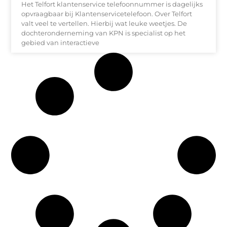
Het Telfort klantenservice telefoonnummer is dagelijks
opvraagbaar bij Klantenservicetelefoon. Over Telfort
valt veel te vertellen. Hierbij wat leuke weetjes. De
dochteronderneming van KPN is specialist op het
gebied van interactieve