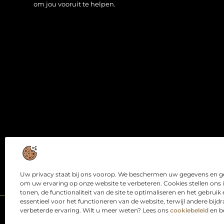
om jou vooruit te helpen.
Uw privacy staat bij ons voorop. We beschermen uw gegevens en ge
om uw ervaring op onze website te verbeteren. Cookies stellen ons 
tonen, de functionaliteit van de site te optimaliseren en het gebrui
essentieel voor het functioneren van de website, terwijl andere bij
verbeterde ervaring. Wilt u meer weten? Lees ons
cookiebeleid
en b
@2025
www.webdesigndirect.nl
. All Right Reserved.