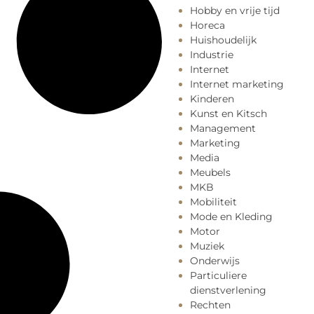
Hobby en vrije tijd
Horeca
Huishoudelijk
Industrie
Internet
Internet marketing
Kinderen
Kunst en Kitsch
Management
Marketing
Media
Meubels
MKB
Mobiliteit
Mode en Kleding
Motor
Muziek
Onderwijs
Particuliere
dienstverlening
Rechten