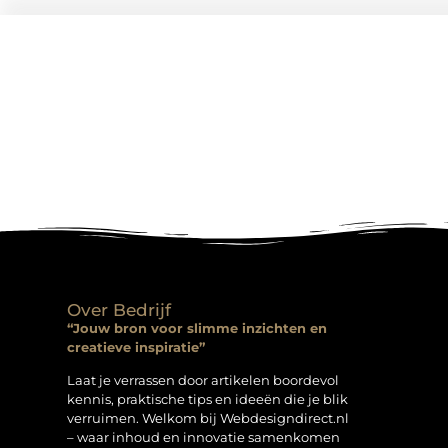
Over Bedrijf
“Jouw bron voor slimme inzichten en
creatieve inspiratie”
Laat je verrassen door artikelen boordevol
kennis, praktische tips en ideeën die je blik
verruimen. Welkom bij Webdesigndirect.nl
– waar inhoud en innovatie samenkomen