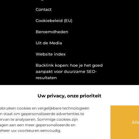
Contact
Cookiebeleid (EU)
Beroemdheden
Uit de Media
Website index
Backlink kopen: hoe je het goed
aanpakt voor duurzame SEO-
resultaten
Kan je geld verdienen met een
website? Ontdek hoe jij van je site
Uw privacy, onze prioriteit
een inkomstenbron maakt
bruiken cookies en vergelijkbare technologieën
in staat om gepersonaliseerde advertenties te
k ervan te analyseren. Sommige cookies zijn
All
dragen aan een meer gepersonaliseerde en
eheer uw voorkeuren eenvoudig.