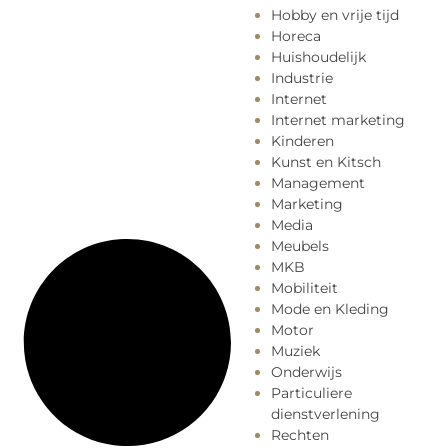
Hobby en vrije tijd
Horeca
Huishoudelijk
Industrie
Internet
Internet marketing
Kinderen
Kunst en Kitsch
Management
Marketing
Media
Meubels
MKB
Mobiliteit
Mode en Kleding
Motor
Muziek
Onderwijs
Particuliere
dienstverlening
Rechten