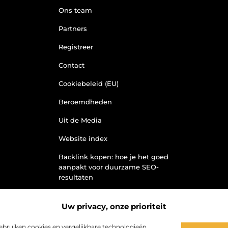
Ons team
Partners
Registreer
Contact
Cookiebeleid (EU)
Beroemdheden
Uit de Media
Website index
Backlink kopen: hoe je het goed
aanpakt voor duurzame SEO-
resultaten
Kan je geld verdienen met een
website? Ontdek hoe jij van je site
Uw privacy, onze prioriteit
een inkomstenbron maakt
bruiken cookies en vergelijkbare technologieën