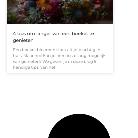
4 tips om langer van een boeket te
genieten
Een boeket bloemen staat altijd prachtig in
huis. Maar hoe kan je hier nu zo lang mogelijk
van genieten? We geven je in deze blog 5
handige tips: van het