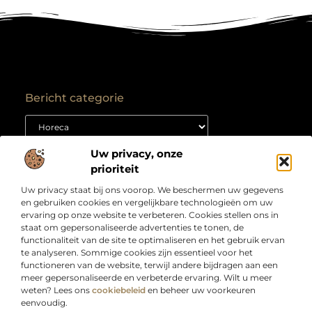
Bericht categorie
Uw privacy, onze
Onze informatie
prioriteit
Backlink kopen: hoe je het goed aanpakt voor duurzame SEO-resultaten
Kan je geld verdienen met een website? Ontdek hoe jij van je site een inkomstenbron maakt
Uw privacy staat bij ons voorop. We beschermen uw gegevens
Over
“Jouw bron voor slimme inzichten en creatieve
en gebruiken cookies en vergelijkbare technologieën om uw
Bedrijf
inspiratie”
ervaring op onze website te verbeteren. Cookies stellen ons in
staat om gepersonaliseerde advertenties te tonen, de
Laat je verrassen door artikelen boordevol kennis,
functionaliteit van de site te optimaliseren en het gebruik ervan
praktische tips en ideeën die je blik verruimen. Welkom
te analyseren. Sommige cookies zijn essentieel voor het
bij Webdesigndirect.nl – waar inhoud en innovatie
functioneren van de website, terwijl andere bijdragen aan een
samenkomen om jou vooruit te helpen.
meer gepersonaliseerde en verbeterde ervaring. Wilt u meer
weten? Lees ons
cookiebeleid
en beheer uw voorkeuren
eenvoudig.