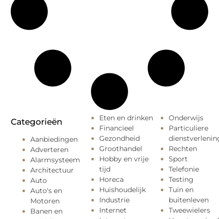
Eten en drinken
Onderwijs
Categorieën
Financieel
Particuliere
Gezondheid
dienstverlenin
Aanbiedingen
Groothandel
Rechten
Adverteren
Hobby en vrije
Sport
Alarmsysteem
tijd
Telefonie
Architectuur
Horeca
Testing
Auto
Huishoudelijk
Tuin en
Auto's en
Industrie
buitenleven
Motoren
Internet
Tweewielers
Banen en