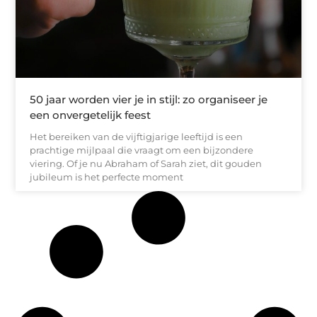
50 jaar worden vier je in stijl: zo organiseer je
een onvergetelijk feest
Het bereiken van de vijftigjarige leeftijd is een
prachtige mijlpaal die vraagt om een bijzondere
viering. Of je nu Abraham of Sarah ziet, dit gouden
jubileum is het perfecte moment