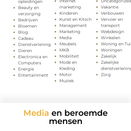
Internet
Uncategorized
opleidingen
marketing
Vakantie
Beauty en
Kinderen
Verbouwen
verzorging
Kunst en Kitsch
Vervoer en
Bedrijven
Management
transport
Bloemen
Marketing
Webdesign
Blog
Media
Winkelen
Cadeau
Meubels
Woning en Tui
Dienstverlening
MKB
Woningen
Dieren
Mobiliteit
Zakelijk
Electronica en
Mode en
Zakelijke
Computers
Kleding
dienstverlenin
Energie
Motor
Zorg
Entertainment
Muziek
Media
en beroemde
mensen