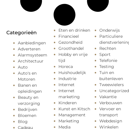
Eten en drinken
Onderwijs
Categorieën
Financieel
Particuliere
Gezondheid
dienstverlenin
Aanbiedingen
Groothandel
Rechten
Adverteren
Hobby en vrije
Sport
Alarmsysteem
tijd
Telefonie
Architectuur
Horeca
Testing
Auto
Huishoudelijk
Tuin en
Auto's en
Industrie
buitenleven
Motoren
Internet
Tweewielers
Banen en
Internet
Uncategorized
opleidingen
marketing
Vakantie
Beauty en
Kinderen
Verbouwen
verzorging
Kunst en Kitsch
Vervoer en
Bedrijven
Management
transport
Bloemen
Marketing
Webdesign
Blog
Media
Winkelen
Cadeau