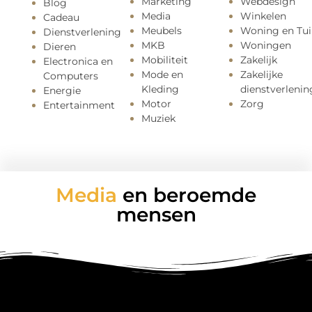
Marketing
Webdesign
Blog
Media
Winkelen
Cadeau
Meubels
Woning en Tui
Dienstverlening
MKB
Woningen
Dieren
Mobiliteit
Zakelijk
Electronica en
Mode en
Zakelijke
Computers
Kleding
dienstverlenin
Energie
Motor
Zorg
Entertainment
Muziek
Media
en beroemde
mensen