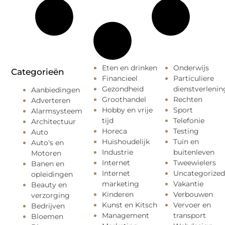
Eten en drinken
Onderwijs
Categorieën
Financieel
Particuliere
Gezondheid
dienstverlenin
Aanbiedingen
Groothandel
Rechten
Adverteren
Hobby en vrije
Sport
Alarmsysteem
tijd
Telefonie
Architectuur
Horeca
Testing
Auto
Huishoudelijk
Tuin en
Auto's en
Industrie
buitenleven
Motoren
Internet
Tweewielers
Banen en
Internet
Uncategorized
opleidingen
marketing
Vakantie
Beauty en
Kinderen
Verbouwen
verzorging
Kunst en Kitsch
Vervoer en
Bedrijven
Management
transport
Bloemen