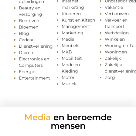
Internet
Uncategorized
opleidingen
marketing
Vakantie
Beauty en
Kinderen
Verbouwen
verzorging
Kunst en Kitsch
Vervoer en
Bedrijven
Management
transport
Bloemen
Marketing
Webdesign
Blog
Media
Winkelen
Cadeau
Meubels
Woning en Tui
Dienstverlening
MKB
Woningen
Dieren
Mobiliteit
Zakelijk
Electronica en
Mode en
Zakelijke
Computers
Kleding
dienstverlenin
Energie
Motor
Zorg
Entertainment
Muziek
Media
en beroemde
mensen