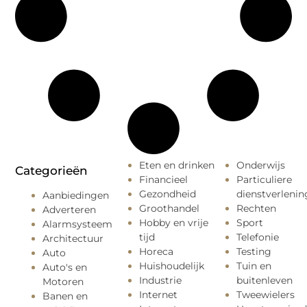
Eten en drinken
Onderwijs
Categorieën
Financieel
Particuliere
Gezondheid
dienstverlenin
Aanbiedingen
Groothandel
Rechten
Adverteren
Hobby en vrije
Sport
Alarmsysteem
tijd
Telefonie
Architectuur
Horeca
Testing
Auto
Huishoudelijk
Tuin en
Auto's en
Industrie
buitenleven
Motoren
Internet
Tweewielers
Banen en