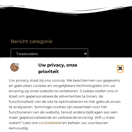
Bericht categorie
Uw privacy, onze
Onze informatie
prioriteit
Backlink kopen: hoe je het goed aanpakt voor duurzame SEO-resultaten
Kan je geld verdienen met een website? Ontdek hoe jij van je site een inkomstenbron maakt
Uw privacy staat bij ons voorop. We beschermen uw gegevens
Over
“Jouw bron voor slimme inzichten en creatieve
en gebruiken cookies en vergelijkbare technologieën om uw
Bedrijf
inspiratie”
ervaring op onze website te verbeteren. Cookies stellen ons in
staat om gepersonaliseerde advertenties te tonen, de
Laat je verrassen door artikelen boordevol kennis,
functionaliteit van de site te optimaliseren en het gebruik ervan
praktische tips en ideeën die je blik verruimen. Welkom
te analyseren. Sommige cookies zijn essentieel voor het
bij Webdesigndirect.nl – waar inhoud en innovatie
functioneren van de website, terwijl andere bijdragen aan een
samenkomen om jou vooruit te helpen.
meer gepersonaliseerde en verbeterde ervaring. Wilt u meer
weten? Lees ons
cookiebeleid
en beheer uw voorkeuren
eenvoudig.