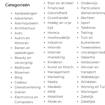
Eten en drinken
Onderwijs
Categorieën
Financieel
Particuliere
Gezondheid
dienstverlenin
Aanbiedingen
Groothandel
Rechten
Adverteren
Hobby en vrije
Sport
Alarmsysteem
tijd
Telefonie
Architectuur
Horeca
Testing
Auto
Huishoudelijk
Tuin en
Auto's en
Industrie
buitenleven
Motoren
Internet
Tweewielers
Banen en
Internet
Uncategorized
opleidingen
marketing
Vakantie
Beauty en
Kinderen
Verbouwen
verzorging
Kunst en Kitsch
Vervoer en
Bedrijven
Management
transport
Bloemen
Marketing
Webdesign
Blog
Media
Winkelen
Cadeau
Meubels
Woning en Tui
Dienstverlening
MKB
Woningen
Dieren
Mobiliteit
Zakelijk
Electronica en
Mode en
Zakelijke
Computers