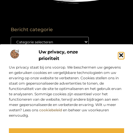
Bericht categorie
Uw privacy, onze
Onze informatie
prioriteit
Backlink kopen: hoe je het goed aanpakt voor duurzame SEO-resultaten
Kan je geld verdienen met een website? Ontdek hoe jij van je site een inkomstenbron maakt
Uw privacy staat bij ons voorop. We beschermen uw gegevens
Over
“Jouw bron voor slimme inzichten en creatieve
en gebruiken cookies en vergelijkbare technologieën om uw
Bedrijf
inspiratie”
ervaring op onze website te verbeteren. Cookies stellen ons in
staat om gepersonaliseerde advertenties te tonen, de
Laat je verrassen door artikelen boordevol kennis,
functionaliteit van de site te optimaliseren en het gebruik ervan
praktische tips en ideeën die je blik verruimen. Welkom
te analyseren. Sommige cookies zijn essentieel voor het
bij Webdesigndirect.nl – waar inhoud en innovatie
functioneren van de website, terwijl andere bijdragen aan een
samenkomen om jou vooruit te helpen.
meer gepersonaliseerde en verbeterde ervaring. Wilt u meer
weten? Lees ons
cookiebeleid
en beheer uw voorkeuren
eenvoudig.