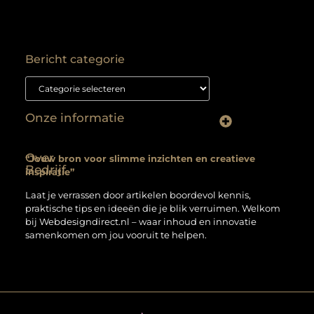
Bericht categorie
Onze informatie
Backlink kopen: hoe je het goed aanpakt voor duurzame SEO-resultaten
Kan je geld verdienen met een website? Ontdek hoe jij van je site een inkomstenbron maakt
Over
“Jouw bron voor slimme inzichten en creatieve
Bedrijf
inspiratie”
Laat je verrassen door artikelen boordevol kennis,
praktische tips en ideeën die je blik verruimen. Welkom
bij Webdesigndirect.nl – waar inhoud en innovatie
samenkomen om jou vooruit te helpen.