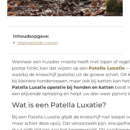
Inhoudsopgave:
Veelgestelde vragen
Wanneer een huisdier moeite heeft met lopen of rege
pootje hinkt, kan dat wijzen op een
Patella Luxatie
– 
waarbij de knieschijf (patella) uit de groeve schiet. Dit
bij kleinere hondenrassen, maar ook bij katten kan he
Patella Luxatie operatie bij honden en katten
biedt i
een blijvende oplossing en helpt uw dier weer pijnvrij
Wat is een Patella Luxatie?
Bij een Patella Luxatie glijdt de knieschijf niet soepel 
maar schiet deze opzij. Dat veroorzaakt pijn, kreupelh
duur zelfs slijtage aan het kniegewricht. De aandoeni