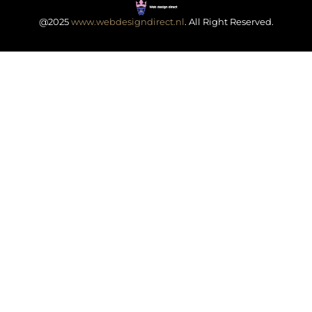
@2025
www.webdesigndirect.nl
. All Right Reserved.