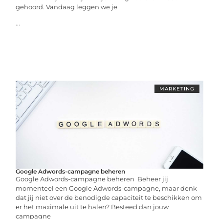
gehoord. Vandaag leggen we je
...
MARKETING
Google Adwords-campagne beheren
Google Adwords-campagne beheren Beheer jij
momenteel een Google Adwords-campagne, maar denk
dat jij niet over de benodigde capaciteit te beschikken om
er het maximale uit te halen? Besteed dan jouw
campagne