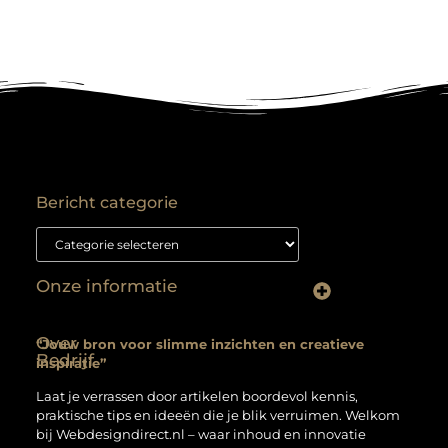
Bericht categorie
Onze informatie
Backlink kopen: hoe je het goed aanpakt voor duurzame SEO-resultaten
Kan je geld verdienen met een website? Ontdek hoe jij van je site een inkomstenbron maakt
Over
“Jouw bron voor slimme inzichten en creatieve
Bedrijf
inspiratie”
Laat je verrassen door artikelen boordevol kennis,
praktische tips en ideeën die je blik verruimen. Welkom
bij Webdesigndirect.nl – waar inhoud en innovatie