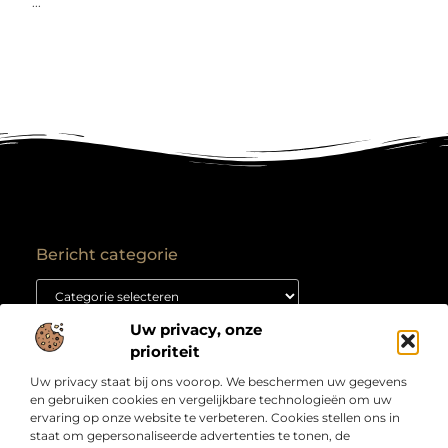
...
Bericht categorie
Uw privacy, onze
Onze informatie
prioriteit
Backlink kopen: hoe je het goed aanpakt voor duurzame SEO-resultaten
Kan je geld verdienen met een website? Ontdek hoe jij van je site een inkomstenbron maakt
Uw privacy staat bij ons voorop. We beschermen uw gegevens
Over
“Jouw bron voor slimme inzichten en creatieve
en gebruiken cookies en vergelijkbare technologieën om uw
Bedrijf
inspiratie”
ervaring op onze website te verbeteren. Cookies stellen ons in
staat om gepersonaliseerde advertenties te tonen, de