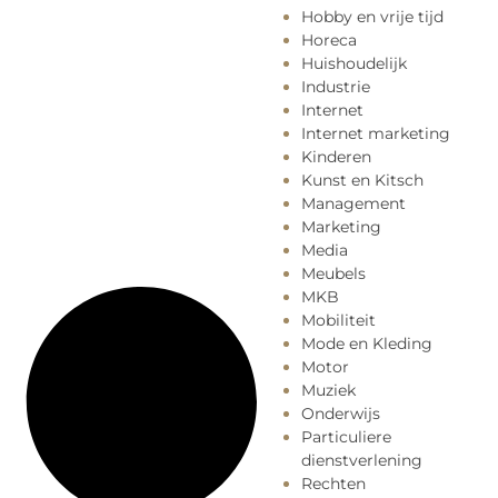
Hobby en vrije tijd
Horeca
Huishoudelijk
Industrie
Internet
Internet marketing
Kinderen
Kunst en Kitsch
Management
Marketing
Media
Meubels
MKB
Mobiliteit
Mode en Kleding
Motor
Muziek
Onderwijs
Particuliere
dienstverlening
Rechten