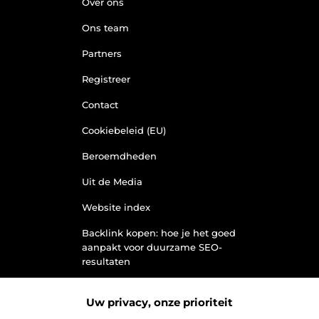
Over ons
Ons team
Partners
Registreer
Contact
Cookiebeleid (EU)
Beroemdheden
Uit de Media
Website index
Backlink kopen: hoe je het goed
aanpakt voor duurzame SEO-
resultaten
Kan je geld verdienen met een
website? Ontdek hoe jij van je site
Uw privacy, onze prioriteit
een inkomstenbron maakt