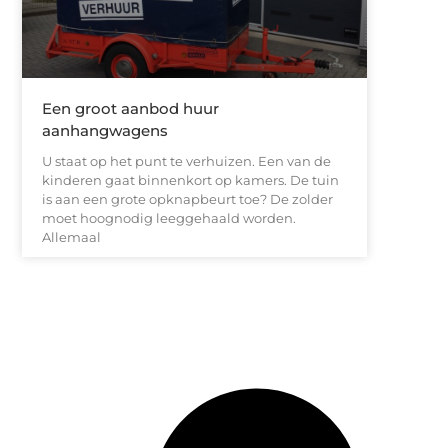
Een groot aanbod huur
aanhangwagens
U staat op het punt te verhuizen. Een van de
kinderen gaat binnenkort op kamers. De tuin
is aan een grote opknapbeurt toe? De zolder
moet hoognodig leeggehaald worden.
Allemaal