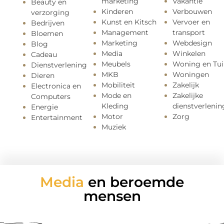
marketing
Vakantie
Beauty en
Kinderen
Verbouwen
verzorging
Kunst en Kitsch
Vervoer en
Bedrijven
Management
transport
Bloemen
Marketing
Webdesign
Blog
Media
Winkelen
Cadeau
Meubels
Woning en Tui
Dienstverlening
MKB
Woningen
Dieren
Mobiliteit
Zakelijk
Electronica en
Mode en
Zakelijke
Computers
Kleding
dienstverlenin
Energie
Motor
Zorg
Entertainment
Muziek
Media
en beroemde
mensen