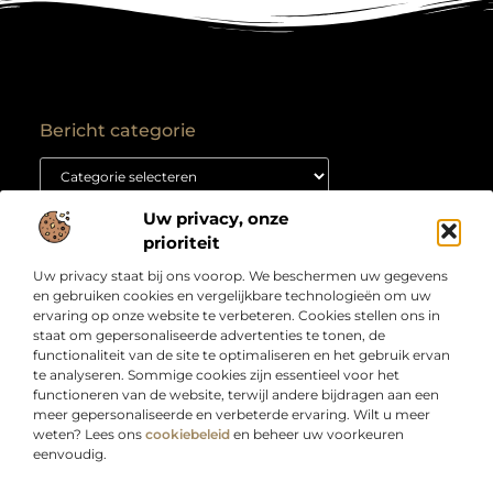
Bericht categorie
Uw privacy, onze
Onze informatie
prioriteit
Backlink kopen: hoe je het goed aanpakt voor duurzame SEO-resultaten
Kan je geld verdienen met een website? Ontdek hoe jij van je site een inkomstenbron maakt
Uw privacy staat bij ons voorop. We beschermen uw gegevens
Over
“Jouw bron voor slimme inzichten en creatieve
en gebruiken cookies en vergelijkbare technologieën om uw
Bedrijf
inspiratie”
ervaring op onze website te verbeteren. Cookies stellen ons in
staat om gepersonaliseerde advertenties te tonen, de
Laat je verrassen door artikelen boordevol kennis,
functionaliteit van de site te optimaliseren en het gebruik ervan
praktische tips en ideeën die je blik verruimen. Welkom
te analyseren. Sommige cookies zijn essentieel voor het
bij Webdesigndirect.nl – waar inhoud en innovatie
functioneren van de website, terwijl andere bijdragen aan een
samenkomen om jou vooruit te helpen.
meer gepersonaliseerde en verbeterde ervaring. Wilt u meer
weten? Lees ons
cookiebeleid
en beheer uw voorkeuren
eenvoudig.