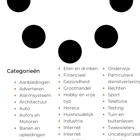
Eten en drinken
Onderwijs
Categorieën
Financieel
Particuliere
Gezondheid
dienstverlenin
Aanbiedingen
Groothandel
Rechten
Adverteren
Hobby en vrije
Sport
Alarmsysteem
tijd
Telefonie
Architectuur
Horeca
Testing
Auto
Huishoudelijk
Tuin en
Auto's en
Industrie
buitenleven
Motoren
Internet
Tweewielers
Banen en
Internet
Uncategorized
opleidingen