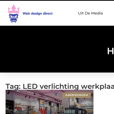
Uit De Media
H
Tag: LED verlichting werkpla
AANBIEDINGEN