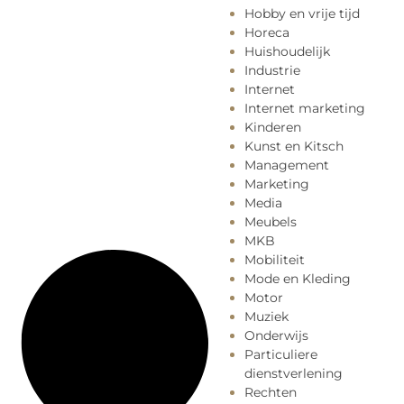
Hobby en vrije tijd
Horeca
Huishoudelijk
Industrie
Internet
Internet marketing
Kinderen
Kunst en Kitsch
Management
Marketing
Media
Meubels
MKB
Mobiliteit
Mode en Kleding
Motor
Muziek
Onderwijs
Particuliere
dienstverlening
Rechten