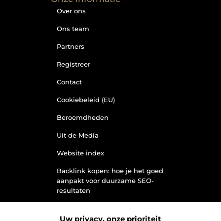
Over ons
Ons team
Partners
Registreer
Contact
Cookiebeleid (EU)
Beroemdheden
Uit de Media
Website index
Backlink kopen: hoe je het goed
aanpakt voor duurzame SEO-
resultaten
Kan je geld verdienen met een
website? Ontdek hoe jij van je site
Uw privacy, onze prioriteit