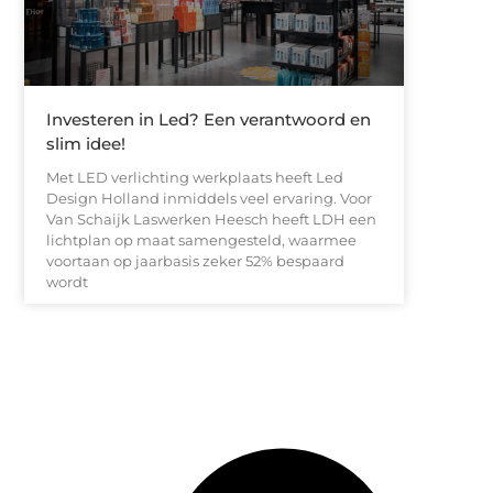
Investeren in Led? Een verantwoord en
slim idee!
Met LED verlichting werkplaats heeft Led
Design Holland inmiddels veel ervaring. Voor
Van Schaijk Laswerken Heesch heeft LDH een
lichtplan op maat samengesteld, waarmee
voortaan op jaarbasis zeker 52% bespaard
wordt