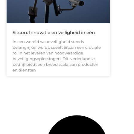
Sitcon: Innovatie en veiligheid in één
In een wereld waar veiligheid steeds
belangrijker wordt, speelt Sitcon een cruciale
rol in het leveren van hoogwaardige
beveiligingsoplossingen. Dit Nederlandse
bedrijf biedt een breed scala aan producten
en diensten