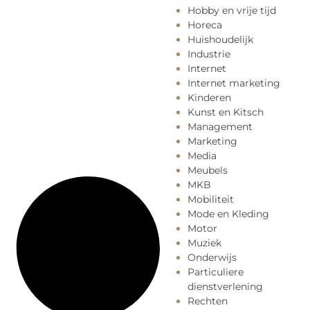
Hobby en vrije tijd
Horeca
Huishoudelijk
Industrie
Internet
Internet marketing
Kinderen
Kunst en Kitsch
Management
Marketing
Media
Meubels
MKB
Mobiliteit
Mode en Kleding
Motor
Muziek
Onderwijs
Particuliere
dienstverlening
Rechten