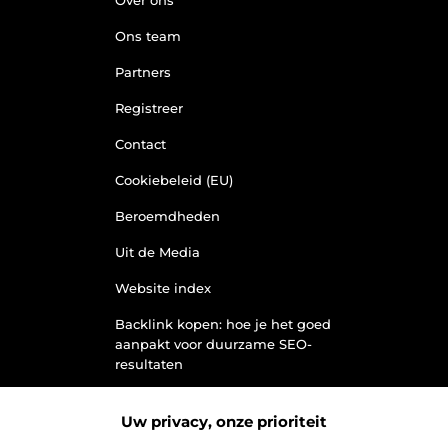
Ons team
Partners
Registreer
Contact
Cookiebeleid (EU)
Beroemdheden
Uit de Media
Website index
Backlink kopen: hoe je het goed
aanpakt voor duurzame SEO-
resultaten
Kan je geld verdienen met een
website? Ontdek hoe jij van je site
Uw privacy, onze prioriteit
een inkomstenbron maakt