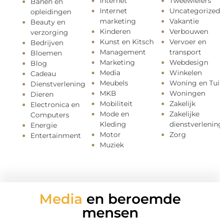
Internet
Tweewielers
Banen en
Internet
Uncategorized
opleidingen
marketing
Vakantie
Beauty en
Kinderen
Verbouwen
verzorging
Kunst en Kitsch
Vervoer en
Bedrijven
Management
transport
Bloemen
Marketing
Webdesign
Blog
Media
Winkelen
Cadeau
Meubels
Woning en Tui
Dienstverlening
MKB
Woningen
Dieren
Mobiliteit
Zakelijk
Electronica en
Mode en
Zakelijke
Computers
Kleding
dienstverlenin
Energie
Motor
Zorg
Entertainment
Muziek
Media
en beroemde
mensen