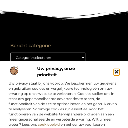
Bericht categorie
Uw privacy, onze
Onze informatie
prioriteit
Backlink kopen: hoe je het goed aanpakt voor duurzame SEO-resultaten
Kan je geld verdienen met een website? Ontdek hoe jij van je site een inkomstenbron maakt
Uw privacy staat bij ons voorop. We beschermen uw gegevens
Over
“Jouw bron voor slimme inzichten en creatieve
en gebruiken cookies en vergelijkbare technologieën om uw
Bedrijf
inspiratie”
ervaring op onze website te verbeteren. Cookies stellen ons in
staat om gepersonaliseerde advertenties te tonen, de
Laat je verrassen door artikelen boordevol kennis,
functionaliteit van de site te optimaliseren en het gebruik ervan
praktische tips en ideeën die je blik verruimen. Welkom
te analyseren. Sommige cookies zijn essentieel voor het
bij Webdesigndirect.nl – waar inhoud en innovatie
functioneren van de website, terwijl andere bijdragen aan een
samenkomen om jou vooruit te helpen.
meer gepersonaliseerde en verbeterde ervaring. Wilt u meer
weten? Lees ons
cookiebeleid
en beheer uw voorkeuren