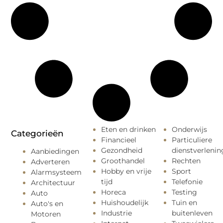
Eten en drinken
Onderwijs
Categorieën
Financieel
Particuliere
Gezondheid
dienstverlenin
Aanbiedingen
Groothandel
Rechten
Adverteren
Hobby en vrije
Sport
Alarmsysteem
tijd
Telefonie
Architectuur
Horeca
Testing
Auto
Huishoudelijk
Tuin en
Auto's en
Industrie
buitenleven
Motoren