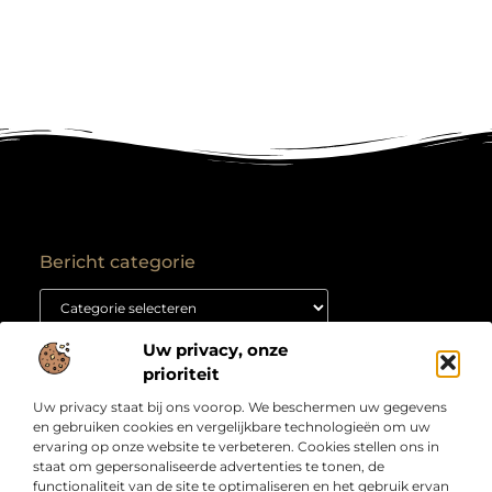
Bericht categorie
Uw privacy, onze
Onze informatie
prioriteit
Backlink kopen: hoe je het goed aanpakt voor duurzame SEO-resultaten
Kan je geld verdienen met een website? Ontdek hoe jij van je site een inkomstenbron maakt
Uw privacy staat bij ons voorop. We beschermen uw gegevens
Over
“Jouw bron voor slimme inzichten en creatieve
en gebruiken cookies en vergelijkbare technologieën om uw
Bedrijf
inspiratie”
ervaring op onze website te verbeteren. Cookies stellen ons in
staat om gepersonaliseerde advertenties te tonen, de
Laat je verrassen door artikelen boordevol kennis,
functionaliteit van de site te optimaliseren en het gebruik ervan