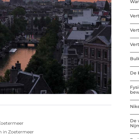
Wan
Ver
Ver
Ver
Bul
De b
Fys
bew
Nik
De 
Zoetermeer
Nij
n in Zoetermeer