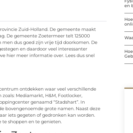
Fys
en 
Hoe
onl
provincie Zuid-Holland. De gemeente maakt
ag. De gemeente Zoetermeer telt 125000
Waa
n men dus goed zijn vrije tijd doorkomen. De
 gestegen en daardoor veel interessanter
Hoe
 hier meer informatie over. Lees dus snel
Geb
lcentrum ontdekken waar veel verschillende
n zoals: Mediamarkt, H&M, Footlocker,
shoppingcenter genaamd “Stadshart”. In
r de bovengenoemde grote namen. Naast deze
aar iets gegeten of gedronken kan worden.
e te shoppen en te genieten.