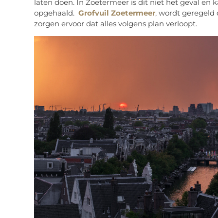
laten doen. In Zoetermeer is dit niet het geval en
opgehaald.
Grofvuil Zoetermeer
, wordt geregeld
zorgen ervoor dat alles volgens plan verloopt.