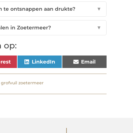
m te ontsnappen aan drukte?
▼
alen in Zoetermeer?
▼
 op:
erest
LinkedIn
Email
,
grofvuil zoetermeer