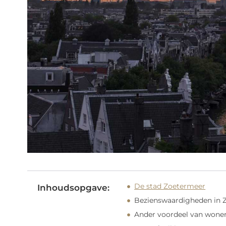
De stad Zoetermeer
Inhoudsopgave:
Bezienswaardigheden in 
Ander voordeel van wone