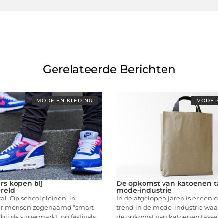
Gerelateerde Berichten
MODE EN KLEDING
MODE 
rs kopen bij
De opkomst van katoenen ta
reld
mode-industrie
ral. Op schoolpleinen, in
In de afgelopen jaren is er een
ar mensen zogenaamd “smart
trend in de mode-industrie wa
bij de supermarkt, op festivals,
de opkomst van katoenen tasse