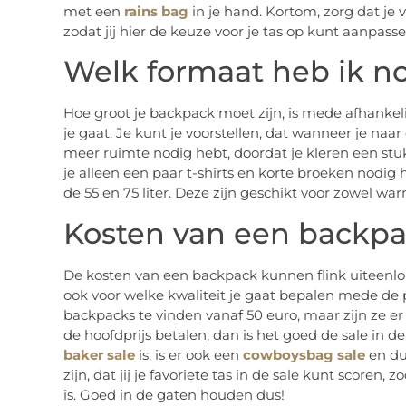
met een
rains bag
in je hand. Kortom, zorg dat je v
zodat jij hier de keuze voor je tas op kunt aanpass
Welk formaat heb ik n
Hoe groot je backpack moet zijn, is mede afhankel
je gaat. Je kunt je voorstellen, dat wanneer je naa
meer ruimte nodig hebt, doordat je kleren een st
je alleen een paar t-shirts en korte broeken nodi
de 55 en 75 liter. Deze zijn geschikt voor zowel w
Kosten van een backp
De kosten van een backpack kunnen flink uiteenlop
ook voor welke kwaliteit je gaat bepalen mede de pr
backpacks te vinden vanaf 50 euro, maar zijn ze er
de hoofdprijs betalen, dan is het goed de sale in d
baker sale
is, is er ook een
cowboysbag sale
en du
zijn, dat jij je favoriete tas in de sale kunt scoren
is. Goed in de gaten houden dus!