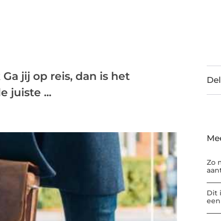
a jij op reis, dan is het
Del
 juiste ...
Me
Zo 
aan
Dit
een