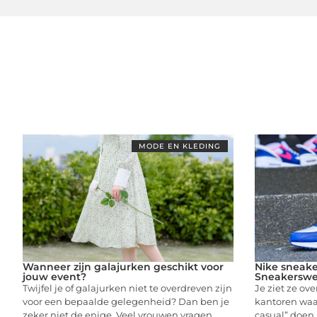
MODE EN KLEDING
Wanneer zijn galajurken geschikt voor
Nike sneake
jouw event?
Sneakerswe
Twijfel je of galajurken niet te overdreven zijn
Je ziet ze ove
voor een bepaalde gelegenheid? Dan ben je
kantoren wa
zeker niet de enige. Veel vrouwen vragen
casual” doen, 