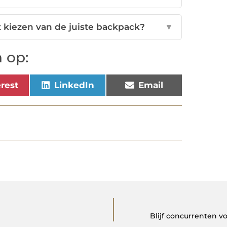
t kiezen van de juiste backpack?
▼
 op:
erest
LinkedIn
Email
Blijf concurrenten v