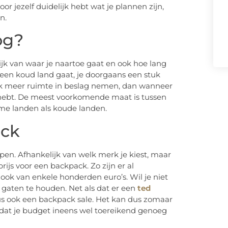
oor jezelf duidelijk hebt wat je plannen zijn,
en.
og?
ijk van waar je naartoe gaat en ook hoe lang
r een koud land gaat, je doorgaans een stuk
uk meer ruimte in beslag nemen, dan wanneer
g hebt. De meest voorkomende maat is tussen
arme landen als koude landen.
ack
en. Afhankelijk van welk merk je kiest, maar
ijs voor een backpack. Zo zijn er al
 ook van enkele honderden euro’s. Wil je niet
e gaten te houden. Net als dat er een
ted
s ook een backpack sale. Het kan dus zomaar
, zodat je budget ineens wel toereikend genoeg