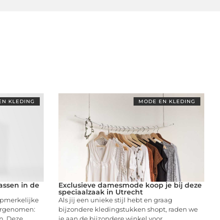
EN KLEDING
MODE EN KLEDING
ssen in de
Exclusieve damesmode koop je bij deze
speciaalzaak in Utrecht
 opmerkelijke
Als jij een unieke stijl hebt en graag
argenomen:
bijzondere kledingstukken shopt, raden we
n. Deze
je aan de bijzondere winkel voor