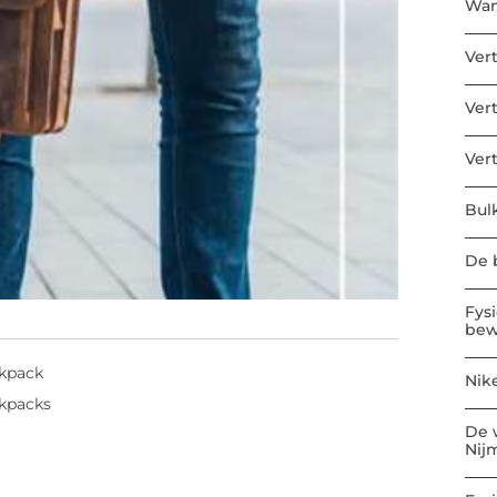
Wan
Ver
Ver
Ver
Bul
De b
Fys
bew
ckpack
Nik
ckpacks
De 
?
Nij