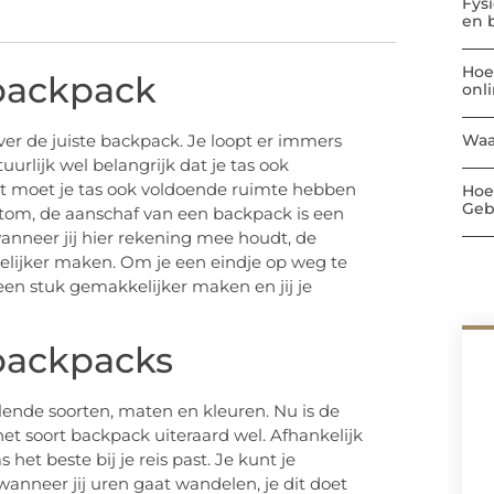
Fys
en 
Hoe
 backpack
onl
Waa
 over de juiste backpack. Je loopt er immers
urlijk wel belangrijk dat je tas ook
st moet je tas ook voldoende ruimte hebben
Hoe
Geb
ortom, de aanschaf van een backpack is een
wanneer jij hier rekening mee houdt, de
lijker maken. Om je een eindje op weg te
 een stuk gemakkelijker maken en jij je
 backpacks
illende soorten, maten en kleuren. Nu is de
het soort backpack uiteraard wel. Afhankelijk
het beste bij je reis past. Je kunt je
t wanneer jij uren gaat wandelen, je dit doet