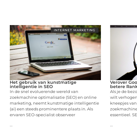
INTERNET MARKETING
Het gebruik van kunstmatige
Verover Goo
intelligentie in SEO
betere Ran
In de snel evoluerende wereld van
Als je de bez
zoekmachine optimalisatie (SEO) en online
wilt verhogen
marketing, neemt kunstmatige intelligentie
kneepjes van
(ai) een steeds prominentere plaats in. Als
zoekmachineo
ervaren SEO-specialist observeer
essentieel. S
...
...