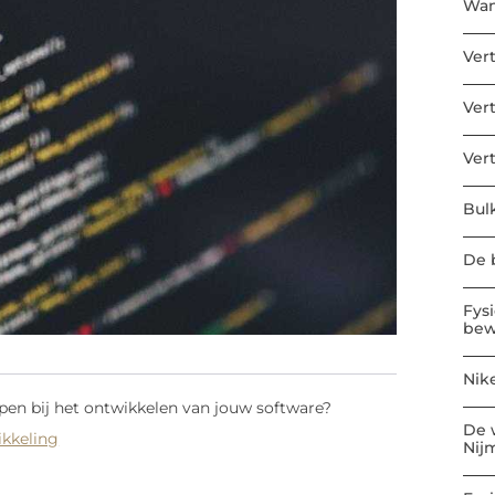
Wan
Ver
Ver
Ver
Bul
De b
Fys
bew
Nik
pen bij het ontwikkelen van jouw software?
De 
ikkeling
Nij