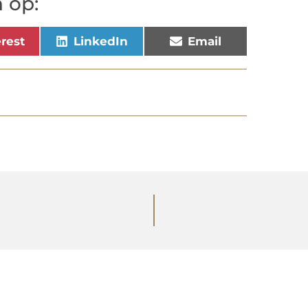
 op:
erest
LinkedIn
Email