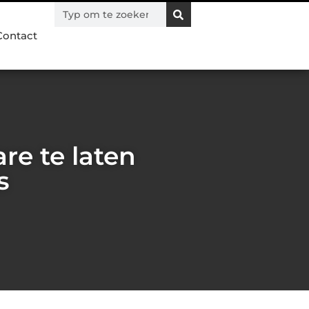
Contact
re te laten
s