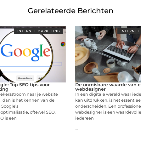
Gerelateerde Berichten
INTERNET MARKETING
INTERNET
gle: Top SEO tips voor
De onmisbare waarde van 
king
webdesigner
oekersstroom naar je website
In een digitale wereld waar ied
, dan is het kennen van de
kan uitdrukken, is het essentiee
 Google’s
onderscheiden. Een professione
ptimalisatie, oftewel SEO,
webdesigner is een waardevolle
EO is een
iedereen
...