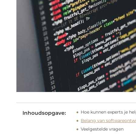
Hoe kunnen experts je hel
Inhoudsopgave:
Belang van softwareontw
Veelgestelde vragen