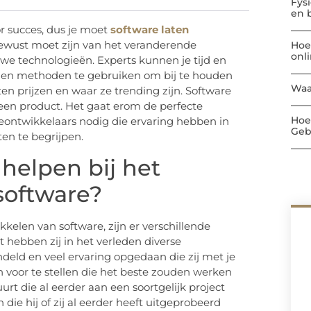
Fys
en 
r succes, dus je moet
software laten
 bewust moet zijn van het veranderende
Hoe
onl
we technologieën. Experts kunnen je tijd en
s en methoden te gebruiken om bij te houden
Waa
en prijzen en waar ze trending zijn. Software
een product. Het gaat erom de perfecte
Hoe
areontwikkelaars nodig die ervaring hebben in
Geb
ten te begrijpen.
helpen bij het
software?
kkelen van software, zijn er verschillende
 hebben zij in het verleden diverse
ld en veel ervaring opgedaan die zij met je
n voor te stellen die het beste zouden werken
urt die al eerder aan een soortgelijk project
 die hij of zij al eerder heeft uitgeprobeerd