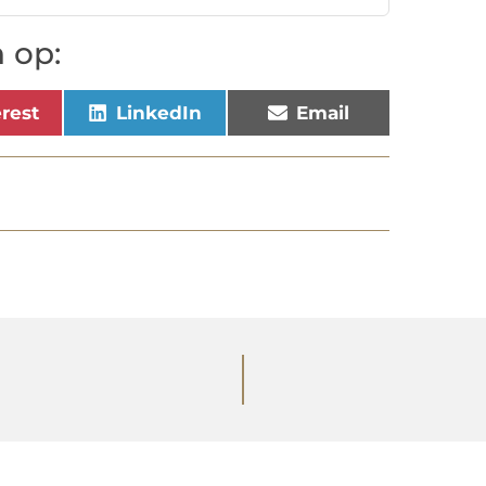
 op:
erest
LinkedIn
Email