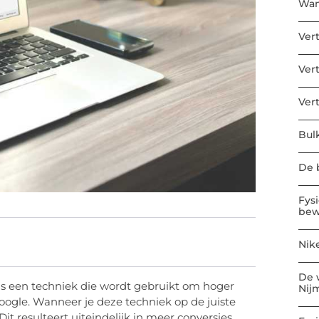
Wan
Ver
Ver
Ver
Bul
De b
Fys
bew
Nik
De 
is een techniek die wordt gebruikt om hoger
Nij
oogle. Wanneer je deze techniek op de juiste
it resulteert uiteindelijk in meer conversies.