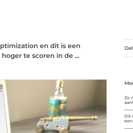
timization en dit is een
Del
oger te scoren in de ...
Me
Zo 
aan
Dit
een