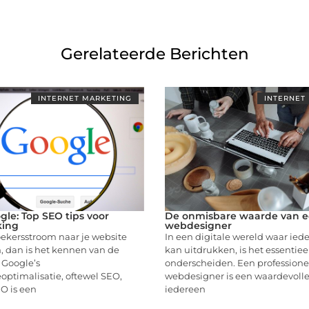
Gerelateerde Berichten
INTERNET MARKETING
INTERNET
gle: Top SEO tips voor
De onmisbare waarde van 
king
webdesigner
oekersstroom naar je website
In een digitale wereld waar ied
, dan is het kennen van de
kan uitdrukken, is het essentiee
 Google’s
onderscheiden. Een professione
ptimalisatie, oftewel SEO,
webdesigner is een waardevolle
EO is een
iedereen