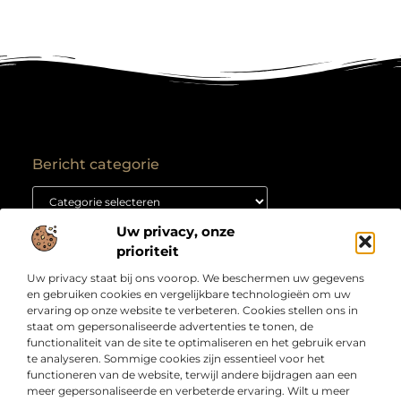
Bericht categorie
Uw privacy, onze
Onze informatie
prioriteit
Backlink kopen: hoe je het goed aanpakt voor duurzame SEO-resultaten
Kan je geld verdienen met een website? Ontdek hoe jij van je site een inkomstenbron maakt
Uw privacy staat bij ons voorop. We beschermen uw gegevens
Over
“Jouw bron voor slimme inzichten en creatieve
en gebruiken cookies en vergelijkbare technologieën om uw
Bedrijf
inspiratie”
ervaring op onze website te verbeteren. Cookies stellen ons in
staat om gepersonaliseerde advertenties te tonen, de
Laat je verrassen door artikelen boordevol kennis,
functionaliteit van de site te optimaliseren en het gebruik ervan
praktische tips en ideeën die je blik verruimen. Welkom
te analyseren. Sommige cookies zijn essentieel voor het
bij Webdesigndirect.nl – waar inhoud en innovatie
functioneren van de website, terwijl andere bijdragen aan een
samenkomen om jou vooruit te helpen.
meer gepersonaliseerde en verbeterde ervaring. Wilt u meer