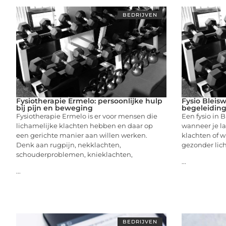
BEDRIJVEN
Fysiotherapie Ermelo: persoonlijke hulp
Fysio Bleisw
bij pijn en beweging
begeleiding
Fysiotherapie Ermelo is er voor mensen die
Een fysio in B
lichamelijke klachten hebben en daar op
wanneer je la
een gerichte manier aan willen werken.
klachten of w
Denk aan rugpijn, nekklachten,
gezonder lic
schouderproblemen, knieklachten,
...
...
BEDRIJVEN