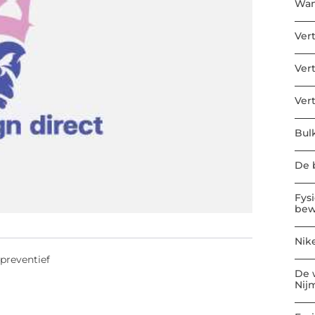
Wan
Ver
Ver
Ver
Bul
De b
Fys
bew
Nik
 preventief
De 
Nij