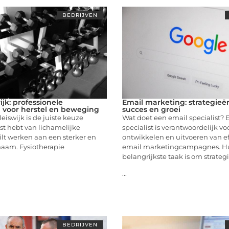
BEDRIJVEN
ijk: professionele
Email marketing: strategieë
 voor herstel en beweging
succes en groei
leiswijk is de juiste keuze
Wat doet een email specialist? 
st hebt van lichamelijke
specialist is verantwoordelijk vo
ilt werken aan een sterker en
ontwikkelen en uitvoeren van ef
haam. Fysiotherapie
email marketingcampagnes. H
belangrijkste taak is om strateg
...
BEDRIJVEN