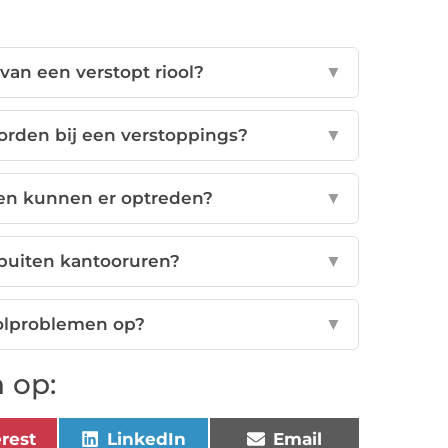
van een verstopt riool?
▼
worden bij een verstoppings?
▼
en kunnen er optreden?
▼
buiten kantooruren?
▼
oolproblemen op?
▼
 op:
erest
LinkedIn
Email