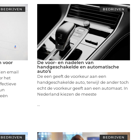
BEDRIJVEN
BEDRIJVEN
n voor
De voor- en nadelen van
handgeschakelde en automatische
auto’s
Een email
De een geeft de voorkeur aan een
or het
handgeschakelde auto, terwijl de ander toch
fectieve
echt de voorkeur geeft aan een automaat. In
un
Nederland kiezen de meeste
ieën
...
BEDRIJVEN
BEDRIJVEN