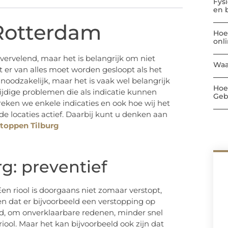
Fys
en 
Rotterdam
Hoe
onl
vervelend, maar het is belangrijk om niet
Waa
t er van alles moet worden gesloopt als het
t noodzakelijk, maar het is vaak wel belangrijk
Hoe
gtijdige problemen die als indicatie kunnen
Geb
preken we enkele indicaties en ook hoe wij het
de locaties actief. Daarbij kunt u denken aan
stoppen Tilburg
g: preventief
Een riool is doorgaans niet zomaar verstopt,
en dat er bijvoorbeeld een verstopping op
ld, om onverklaarbare redenen, minder snel
riool. Maar het kan bijvoorbeeld ook zijn dat