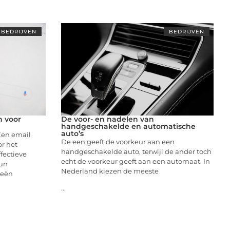
BEDRIJVEN
BEDRIJVEN
n voor
De voor- en nadelen van
handgeschakelde en automatische
auto’s
Een email
De een geeft de voorkeur aan een
or het
handgeschakelde auto, terwijl de ander toch
fectieve
echt de voorkeur geeft aan een automaat. In
un
Nederland kiezen de meeste
ieën
...