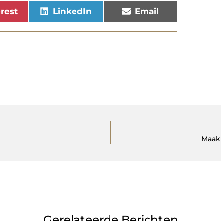
erest
LinkedIn
Email
Maak 
Gerelateerde Berichten