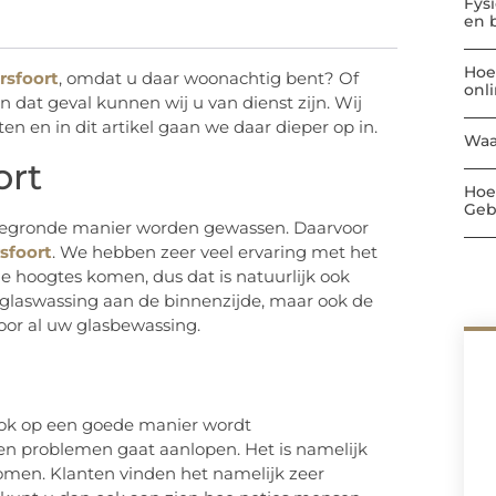
Fys
en 
Hoe
rsfoort
, omdat u daar woonachtig bent? Of
onl
 dat geval kunnen wij u van dienst zijn. Wij
n en in dit artikel gaan we daar dieper op in.
Waa
ort
Hoe
Geb
n gegronde manier worden gewassen. Daarvoor
sfoort
. We hebben zeer veel ervaring met het
e hoogtes komen, dus dat is natuurlijk ook
laswassing aan de binnenzijde, maar ook de
voor al uw glasbewassing.
 ook op een goede manier wordt
en problemen gaat aanlopen. Het is namelijk
skomen. Klanten vinden het namelijk zeer