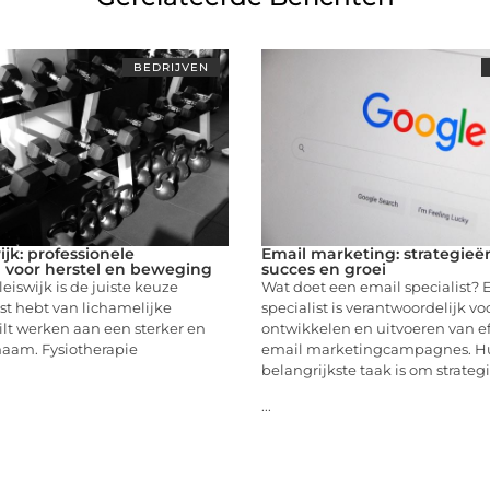
BEDRIJVEN
ijk: professionele
Email marketing: strategieë
 voor herstel en beweging
succes en groei
leiswijk is de juiste keuze
Wat doet een email specialist? 
st hebt van lichamelijke
specialist is verantwoordelijk vo
ilt werken aan een sterker en
ontwikkelen en uitvoeren van ef
haam. Fysiotherapie
email marketingcampagnes. H
belangrijkste taak is om strateg
...