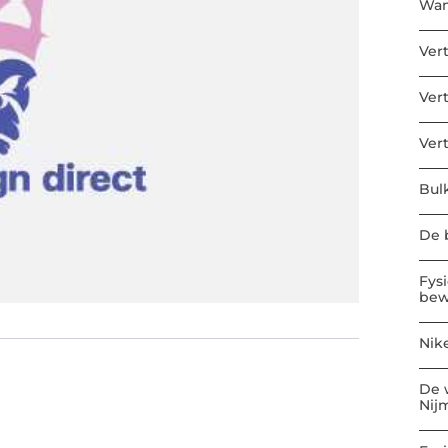
Wan
Ver
Ver
Ver
Bul
De b
Fys
bew
Nik
De 
Nij