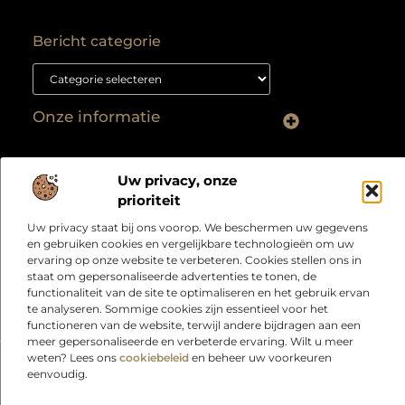
Bericht categorie
Onze informatie
Backlink kopen: hoe je het goed aanpakt voor duurzame SEO-resultaten
Kan je geld verdienen met een website? Ontdek hoe jij van je site een inkomstenbron maakt
Over
“Jouw bron voor slimme inzichten en creatieve
Uw privacy, onze
Bedrijf
inspiratie”
prioriteit
Laat je verrassen door artikelen boordevol kennis,
Uw privacy staat bij ons voorop. We beschermen uw gegevens
praktische tips en ideeën die je blik verruimen. Welkom
en gebruiken cookies en vergelijkbare technologieën om uw
bij Webdesigndirect.nl – waar inhoud en innovatie
ervaring op onze website te verbeteren. Cookies stellen ons in
samenkomen om jou vooruit te helpen.
staat om gepersonaliseerde advertenties te tonen, de
functionaliteit van de site te optimaliseren en het gebruik ervan
te analyseren. Sommige cookies zijn essentieel voor het
functioneren van de website, terwijl andere bijdragen aan een
meer gepersonaliseerde en verbeterde ervaring. Wilt u meer
weten? Lees ons
cookiebeleid
en beheer uw voorkeuren
eenvoudig.
@2025
www.webdesigndirect.nl
. All Right Reserved.