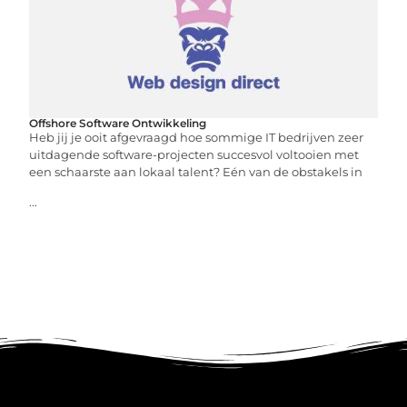
Offshore Software Ontwikkeling
Heb jij je ooit afgevraagd hoe sommige IT bedrijven zeer
uitdagende software-projecten succesvol voltooien met
een schaarste aan lokaal talent? Eén van de obstakels in
...