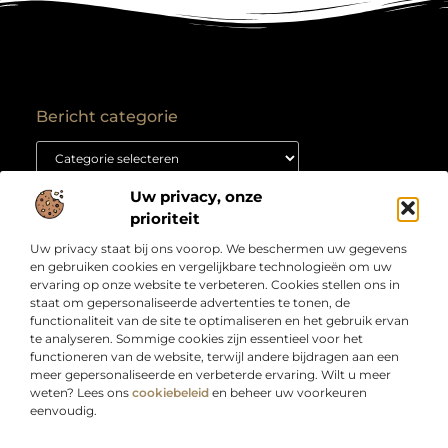
Bericht categorie
Uw privacy, onze
Onze informatie
prioriteit
Backlink kopen: hoe je het goed aanpakt voor duurzame SEO-resultaten
Kan je geld verdienen met een website? Ontdek hoe jij van je site een inkomstenbron maakt
Uw privacy staat bij ons voorop. We beschermen uw gegevens
Over
“Jouw bron voor slimme inzichten en creatieve
en gebruiken cookies en vergelijkbare technologieën om uw
Bedrijf
inspiratie”
ervaring op onze website te verbeteren. Cookies stellen ons in
staat om gepersonaliseerde advertenties te tonen, de
Laat je verrassen door artikelen boordevol kennis,
functionaliteit van de site te optimaliseren en het gebruik ervan
praktische tips en ideeën die je blik verruimen. Welkom
te analyseren. Sommige cookies zijn essentieel voor het
bij Webdesigndirect.nl – waar inhoud en innovatie
functioneren van de website, terwijl andere bijdragen aan een
samenkomen om jou vooruit te helpen.
meer gepersonaliseerde en verbeterde ervaring. Wilt u meer
weten? Lees ons
cookiebeleid
en beheer uw voorkeuren
eenvoudig.