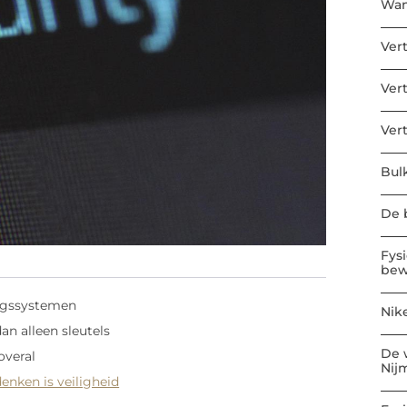
Wan
Ver
Ver
Ver
Bul
De b
Fys
bew
ingssystemen
Nik
n alleen sleutels
De 
overal
Nij
enken is veiligheid