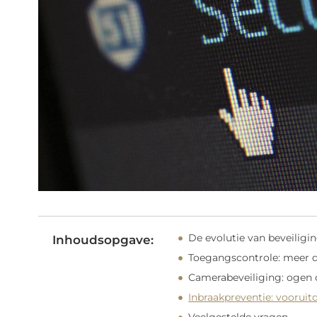
De evolutie van beveilig
Inhoudsopgave:
Toegangscontrole: meer da
Camerabeveiliging: ogen 
Inbraakpreventie: vooruitd