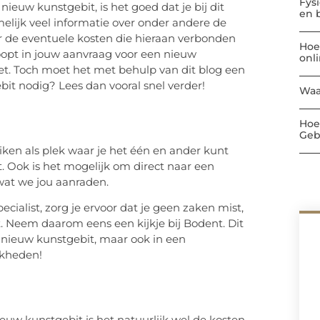
Fys
nieuw kunstgebit, is het goed dat je bij dit
en 
melijk veel informatie over onder andere de
 de eventuele kosten die hieraan verbonden
Hoe
rloopt in jouw aanvraag voor een nieuw
onl
 doet. Toch moet het met behulp van dit blog een
it nodig? Lees dan vooral snel verder!
Waa
Hoe
Geb
uiken als plek waar je het één en ander kunt
 Ook is het mogelijk om direct naar een
s wat we jou aanraden.
cialist, zorg je ervoor dat je geen zaken mist,
. Neem daarom eens een kijkje bij Bodent. Dit
n nieuw kunstgebit, maar ook in een
jkheden!
nieuw kunstgebit is het natuurlijk wel de kosten