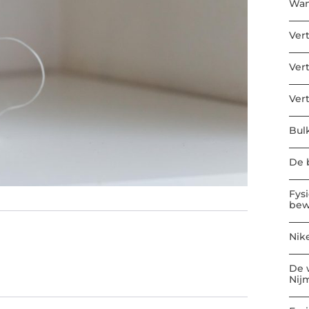
Wan
Ver
Ver
Ver
Bul
De b
Fys
bew
Nik
De 
Nij