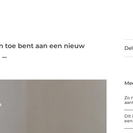
en toe bent aan een nieuw
Del
...
Me
Zo 
aan
Dit
een