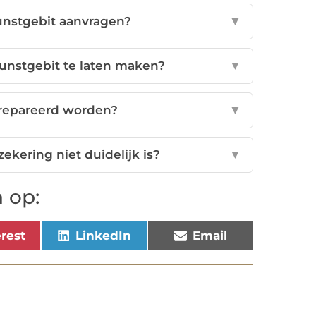
unstgebit aanvragen?
▼
kunstgebit te laten maken?
▼
repareerd worden?
▼
ekering niet duidelijk is?
▼
 op:
erest
LinkedIn
Email