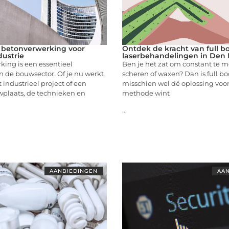
 betonverwerking voor
Ontdek de kracht van full b
ustrie
laserbehandelingen in Den
ing is een essentieel
Ben je het zat om constant te 
 de bouwsector. Of je nu werkt
scheren of waxen? Dan is full bo
 industrieel project of een
misschien wel dé oplossing voor
wplaats, de technieken en
methode wint
...
AANBIEDINGEN
AAN