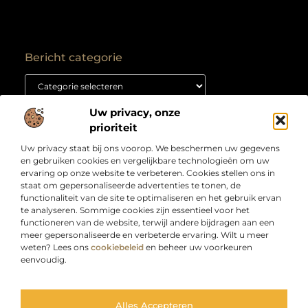
Bericht categorie
Uw privacy, onze
Onze informatie
prioriteit
Backlink kopen: hoe je het goed aanpakt voor duurzame SEO-resultaten
Kan je geld verdienen met een website? Ontdek hoe jij van je site een inkomstenbron maakt
Uw privacy staat bij ons voorop. We beschermen uw gegevens
Over
“Jouw bron voor slimme inzichten en creatieve
en gebruiken cookies en vergelijkbare technologieën om uw
Bedrijf
inspiratie”
ervaring op onze website te verbeteren. Cookies stellen ons in
staat om gepersonaliseerde advertenties te tonen, de
Laat je verrassen door artikelen boordevol kennis,
functionaliteit van de site te optimaliseren en het gebruik ervan
praktische tips en ideeën die je blik verruimen. Welkom
te analyseren. Sommige cookies zijn essentieel voor het
bij Webdesigndirect.nl – waar inhoud en innovatie
functioneren van de website, terwijl andere bijdragen aan een
samenkomen om jou vooruit te helpen.
meer gepersonaliseerde en verbeterde ervaring. Wilt u meer
weten? Lees ons
cookiebeleid
en beheer uw voorkeuren
eenvoudig.
Ga Naar Bo
Alles Accepteren