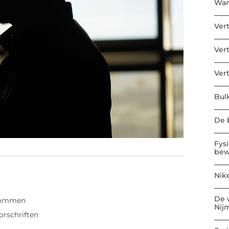
Wan
Ver
Ver
Ver
Bul
De b
Fys
bew
Nik
De 
dommen
Nij
orschriften