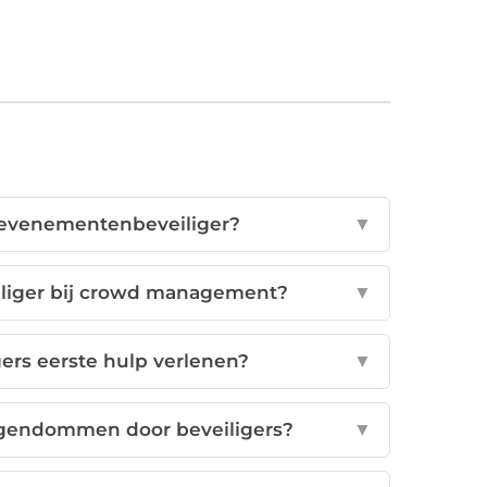
 evenementenbeveiliger?
▼
liger bij crowd management?
▼
rs eerste hulp verlenen?
▼
gendommen door beveiligers?
▼