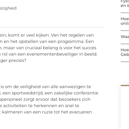
Fys
en 
ezigheid
Hoe
onl
in, komt er veel kijken. Van het regelen van
Waa
ten en het opstellen van een programma. Een
, maar van cruciaal belang is voor het succes
Hoe
e rol van een evenementenbeveiliger in beeld.
Geb
ger precies?
s om de veiligheid van alle aanwezigen te
 een sportwedstrijd, een zakelijke conferentie
spersoneel zorgt ervoor dat bezoekers zich
e activiteiten te herkennen en snel te
et kalmeren van een ruzie tot het evacueren