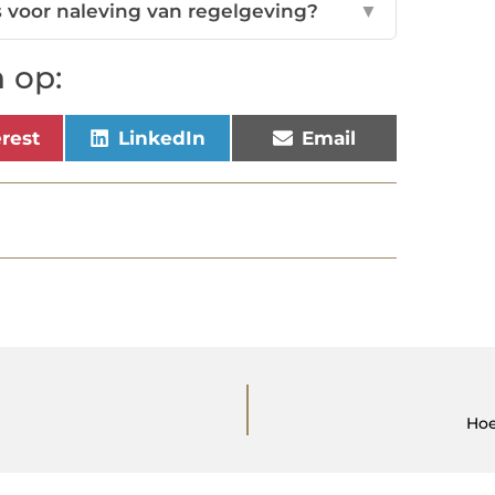
voor naleving van regelgeving?
▼
 op:
erest
LinkedIn
Email
Hoe