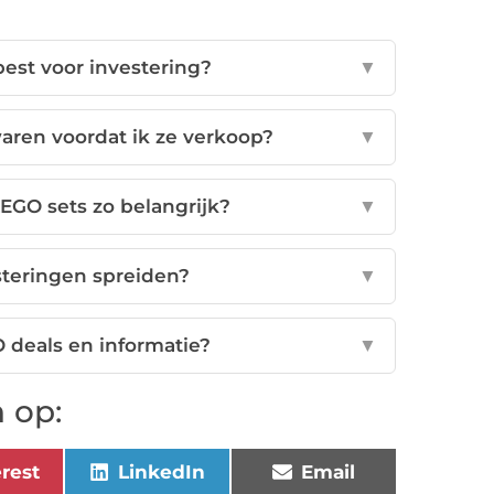
best voor investering?
▼
aren voordat ik ze verkoop?
▼
EGO sets zo belangrijk?
▼
steringen spreiden?
▼
 deals en informatie?
▼
 op:
erest
LinkedIn
Email