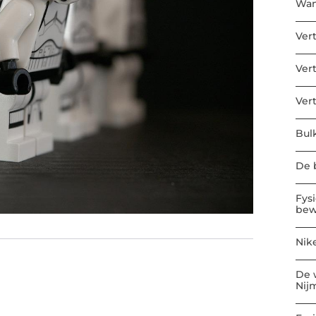
Wan
Ver
Ver
Ver
Bul
De b
Fys
bew
Nik
De 
Nij