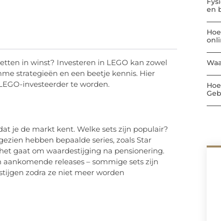
Fys
en 
Hoe
onl
zetten in winst? Investeren in LEGO kan zowel
Waa
limme strategieën en een beetje kennis. Hier
e LEGO-investeerder te worden.
Hoe
Geb
dat je de markt kent. Welke sets zijn populair?
zien hebben bepaalde series, zoals Star
 het gaat om waardestijging na pensionering.
n aankomende releases – sommige sets zijn
stijgen zodra ze niet meer worden