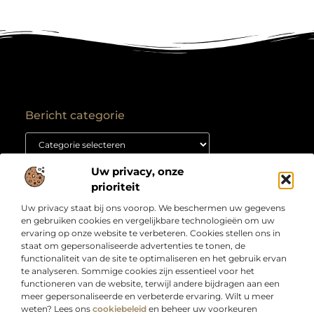
Bericht categorie
Uw privacy, onze
Onze informatie
prioriteit
Backlink kopen: hoe je het goed aanpakt voor duurzame SEO-resultaten
Kan je geld verdienen met een website? Ontdek hoe jij van je site een inkomstenbron maakt
Uw privacy staat bij ons voorop. We beschermen uw gegevens
Over
“Jouw bron voor slimme inzichten en creatieve
en gebruiken cookies en vergelijkbare technologieën om uw
Bedrijf
inspiratie”
ervaring op onze website te verbeteren. Cookies stellen ons in
staat om gepersonaliseerde advertenties te tonen, de
Laat je verrassen door artikelen boordevol kennis,
functionaliteit van de site te optimaliseren en het gebruik ervan
praktische tips en ideeën die je blik verruimen. Welkom
te analyseren. Sommige cookies zijn essentieel voor het
bij Webdesigndirect.nl – waar inhoud en innovatie
functioneren van de website, terwijl andere bijdragen aan een
samenkomen om jou vooruit te helpen.
meer gepersonaliseerde en verbeterde ervaring. Wilt u meer
weten? Lees ons
cookiebeleid
en beheer uw voorkeuren