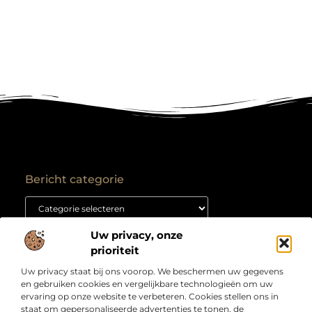
Bericht categorie
Uw privacy, onze
Onze informatie
prioriteit
Backlink kopen: hoe je het goed aanpakt voor duurzame SEO-resultaten
Kan je geld verdienen met een website? Ontdek hoe jij van je site een inkomstenbron maakt
Uw privacy staat bij ons voorop. We beschermen uw gegevens
Over
“Jouw bron voor slimme inzichten en creatieve
en gebruiken cookies en vergelijkbare technologieën om uw
Bedrijf
inspiratie”
ervaring op onze website te verbeteren. Cookies stellen ons in
staat om gepersonaliseerde advertenties te tonen, de