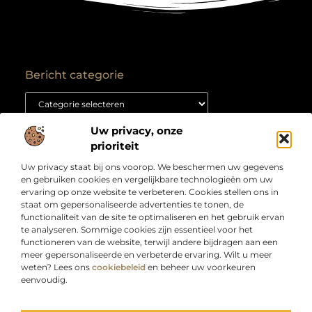
Bericht categorie
Uw privacy, onze
Onze informatie
prioriteit
Backlink kopen: hoe je het goed aanpakt voor duurzame SEO-resultaten
Kan je geld verdienen met een website? Ontdek hoe jij van je site een inkomstenbron maakt
Uw privacy staat bij ons voorop. We beschermen uw gegevens
Over
“Jouw bron voor slimme inzichten en creatieve
en gebruiken cookies en vergelijkbare technologieën om uw
Bedrijf
inspiratie”
ervaring op onze website te verbeteren. Cookies stellen ons in
staat om gepersonaliseerde advertenties te tonen, de
Laat je verrassen door artikelen boordevol kennis,
functionaliteit van de site te optimaliseren en het gebruik ervan
praktische tips en ideeën die je blik verruimen. Welkom
te analyseren. Sommige cookies zijn essentieel voor het
bij Webdesigndirect.nl – waar inhoud en innovatie
functioneren van de website, terwijl andere bijdragen aan een
samenkomen om jou vooruit te helpen.
meer gepersonaliseerde en verbeterde ervaring. Wilt u meer
weten? Lees ons
cookiebeleid
en beheer uw voorkeuren
eenvoudig.