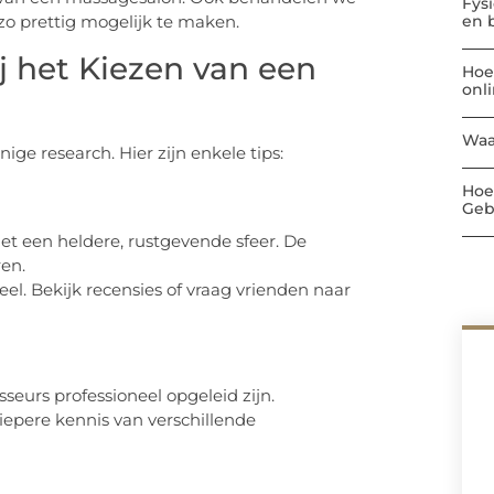
Fys
en 
o prettig mogelijk te maken.
j het Kiezen van een
Hoe
onl
Waa
ge research. Hier zijn enkele tips:
Hoe
Geb
t een heldere, rustgevende sfeer. De
en.
el. Bekijk recensies of vraag vrienden naar
eurs professioneel opgeleid zijn.
iepere kennis van verschillende