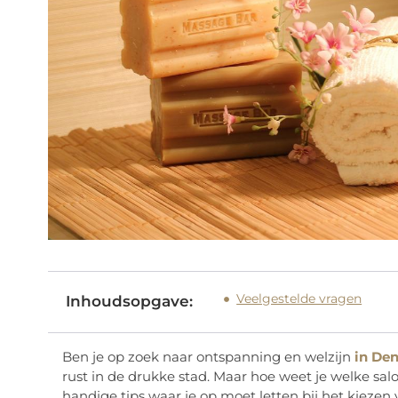
Veelgestelde vragen
Inhoudsopgave:
Ben je op zoek naar ontspanning en welzijn
in De
rust in de drukke stad. Maar hoe weet je welke salo
handige tips waar je op moet letten bij het kiez