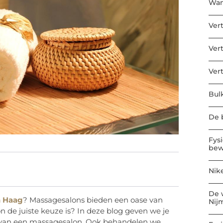
Wan
Ver
Ver
Ver
Bul
De b
Fys
bew
Nik
De 
n Haag
? Massagesalons bieden een oase van
Nij
n de juiste keuze is? In deze blog geven we je
en van een massagesalon. Ook behandelen we