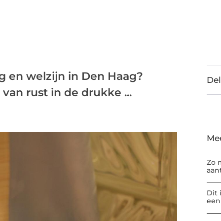
g en welzijn in Den Haag?
Del
an rust in de drukke ...
Me
Zo 
aan
Dit
een