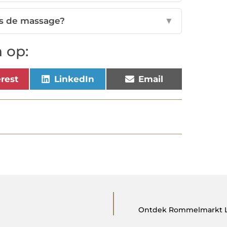
ns de massage?
▼
 op:
erest
LinkedIn
Email
Ontdek Rommelmarkt Le