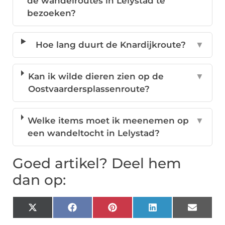
de wandelroutes in Lelystad te
bezoeken?
Hoe lang duurt de Knardijkroute?
▼
Kan ik wilde dieren zien op de
▼
Oostvaardersplassenroute?
Welke items moet ik meenemen op
▼
een wandeltocht in Lelystad?
Goed artikel? Deel hem
dan op:
X
Facebook
Pinterest
LinkedIn
Email
(Twitter)